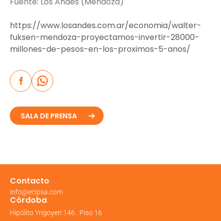
Fuente: Los Andes (Mendoza)
https://www.losandes.com.ar/economia/walter-
fuksen-mendoza-proyectamos-invertir-28000-
millones-de-pesos-en-los-proximos-5-anos/
SALA DE PRENSA
Contacto
info@ecipsa.com
Córdoba
Hipólito Yrigoyen 146 . Piso 16