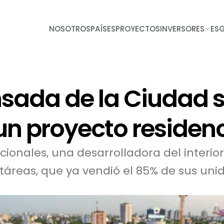
NOSOTROS
PAÍSES
PROYECTOS
INVERSORES
ES
sada de la Ciudad s
un proyecto residenc
ionales, una desarrolladora del interior 
áreas, que ya vendió el 85% de sus uni