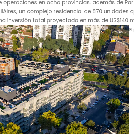
operaciones en ocho provincias, además de Parag
Aires, un complejo residencial de 870 unidades q
una inversión total proyectada en más de US$140 mi
El