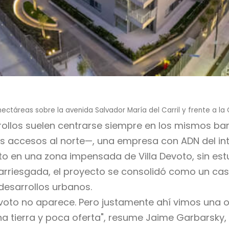
 hectáreas sobre la avenida Salvador María del Carril y frente a la
rollos suelen centrarse siempre en los mismos b
les accesos al norte—, una empresa con ADN del in
to en una zona impensada de Villa Devoto, sin es
rriesgada, el proyecto se consolidó como un caso
desarrollos urbanos.
evoto no aparece. Pero justamente ahí vimos una o
ierra y poca oferta", resume Jaime Garbarsky, pr