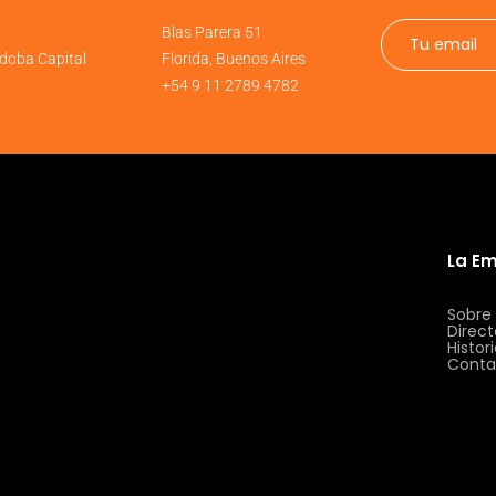
6
Blas Parera 51
doba Capital
Florida, Buenos Aires
+54 9 11 2789 4782
La E
Sobre
Direct
Histor
Conta