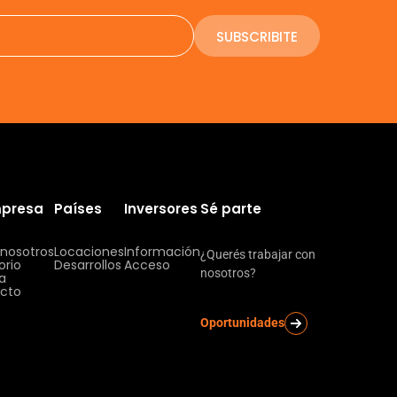
SUBSCRIBITE
mpresa
Países
Inversores
Sé parte
 nosotros
Locaciones
Información
¿Querés trabajar con
orio
Desarrollos
Acceso
nosotros?
ia
cto
Oportunidades