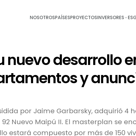
NOSOTROS
PAÍSES
PROYECTOS
INVERSORES
ES
u nuevo desarrollo 
artamentos y anunc
sidida por Jaime Garbarsky, adquirió 4 
92 Nuevo Maipú II. El masterplan se en
llo estará compuesto por más de 150 viv