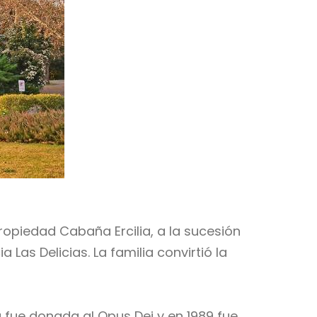
opiedad Cabaña Ercilia, a la sucesión
Las Delicias. La familia convirtió la
a fue donada al Opus Dei y en 1989 fue