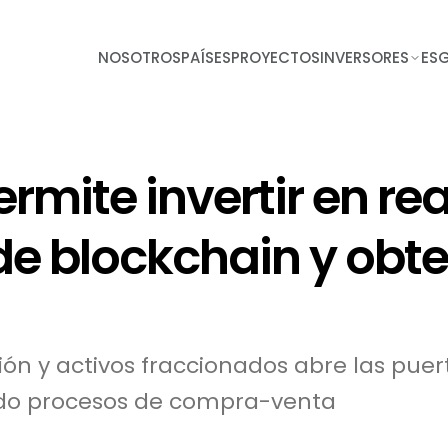
NOSOTROS
PAÍSES
PROYECTOS
INVERSORES
ES
ermite invertir en re
de blockchain y obt
n y activos fraccionados abre las puer
ndo procesos de compra-venta