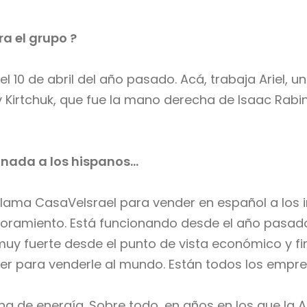
ra el grupo
?
el 10 de abril del año pasado. Acá, trabaja Ariel, 
Kirtchuk, que fue la mano derecha de Isaac Rabin (
ada a los hispanos...
lama CasaVeIsrael para vender en español a los i
oramiento. Está funcionando desde el año pasado. 
uy fuerte desde el punto de vista económico y fi
er para venderle al mundo. Están todos los empre
na de energía. Sobre todo, en años en los que la A