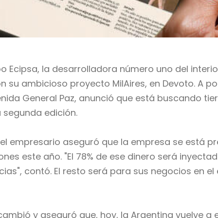
Ecipsa, la desarrolladora número uno del interior 
on su ambicioso proyecto MilAires, en Devoto. A 
enida General Paz, anunció que está buscando tie
na segunda edición.
a, el empresario aseguró que la empresa se está 
lones este año. "El 78% de ese dinero será inyect
as", contó. El resto será para sus negocios en el e
ambió y aseguró que, hoy, la Argentina vuelve a 