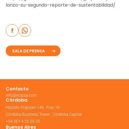
lanzo-su-segundo-reporte-de-sustentabilidad/
SALA DE PRENSA
Contacto
info@ecipsa.com
Córdoba
Hipólito Yrigoyen 146 . Piso 16
Córdoba Business Tower . Córdoba Capital
+54 351 4 25 55 25
Buenos Aires