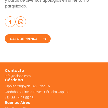
y casas de diversas tipologías en un entorno
parquizado.
SALA DE PRENSA
Contacto
info@ecipsa.com
Córdoba
Hipólito Yrigoyen 146 . Piso 16
Córdoba Business Tower . Córdoba Capital
+54 351 4 25 55 25
Buenos Aires