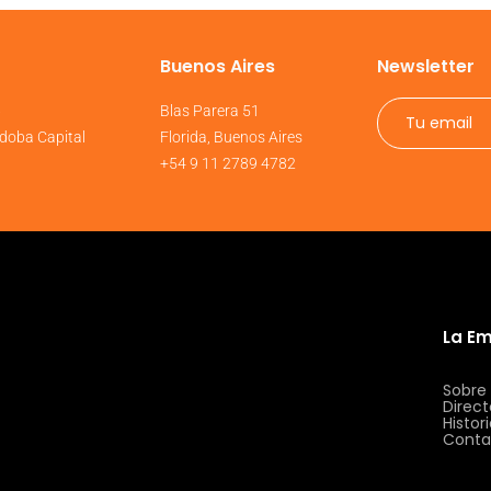
Buenos Aires
Newsletter
6
Blas Parera 51
doba Capital
Florida, Buenos Aires
+54 9 11 2789 4782
La E
Sobre
Direct
Histor
Conta