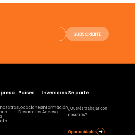
SUBSCRIBITE
mpresa
Países
Inversores
Sé parte
 nosotros
Locaciones
Información
¿Querés trabajar con
orio
Desarrollos
Acceso
nosotros?
ia
cto
Oportunidades