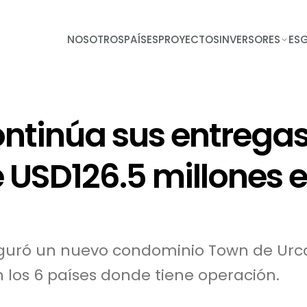
NOSOTROS
PAÍSES
PROYECTOS
INVERSORES
ES
ntinúa sus entrega
USD126.5 millones e
nauguró un nuevo condominio Town de Urc
 los 6 países donde tiene operación.