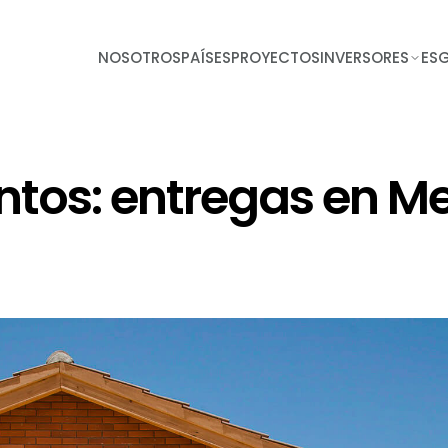
NOSOTROS
PAÍSES
PROYECTOS
INVERSORES
ES
os: entregas en M