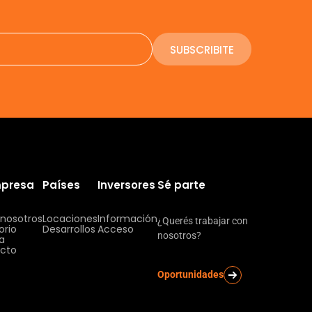
SUBSCRIBITE
mpresa
Países
Inversores
Sé parte
 nosotros
Locaciones
Información
¿Querés trabajar con
orio
Desarrollos
Acceso
nosotros?
ia
cto
Oportunidades