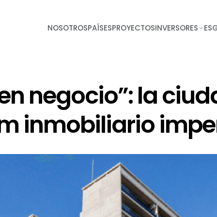
NOSOTROS
PAÍSES
PROYECTOS
INVERSORES
ES
n negocio”: la ciud
om inmobiliario imp