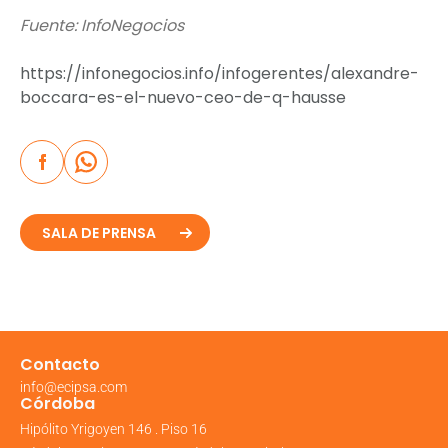
Fuente: InfoNegocios
https://infonegocios.info/infogerentes/alexandre-
boccara-es-el-nuevo-ceo-de-q-hausse
SALA DE PRENSA
Contacto
info@ecipsa.com
Córdoba
Hipólito Yrigoyen 146 . Piso 16