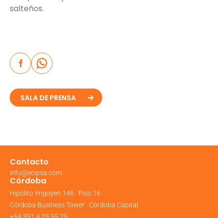
salteños.
SALA DE PRENSA
Contacto
info@ecipsa.com
Córdoba
Hipólito Yrigoyen 146 . Piso 16
Córdoba Business Tower . Córdoba Capital
+54 351 4 25 55 25