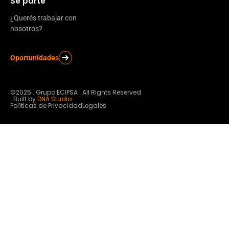
Sé parte
¿Querés trabajar con
nosotros?
Oportunidades
©2025 . Grupo ECIPSA . All Rights Reserved
. Built by
DNA Studio
Políticas de Privacidad
Legales