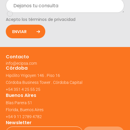
Acepto los términos de privacidad
ENVIAR
Contacto
info@ecipsa.com
Córdoba
Hipólito Yrigoyen 146 . Piso 16
Córdoba Business Tower . Córdoba Capital
+54 351 4 25 55 25
Buenos Aires
Blas Parera 51
Florida, Buenos Aires
+54 9 11 2789 4782
Newsletter